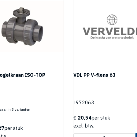
ogelkraan ISO-TOP
VDL PP V-flens 63
L972063
aar in 3 varianten
€
20,54
per stuk
excl. btw.
27
per stuk
btw.