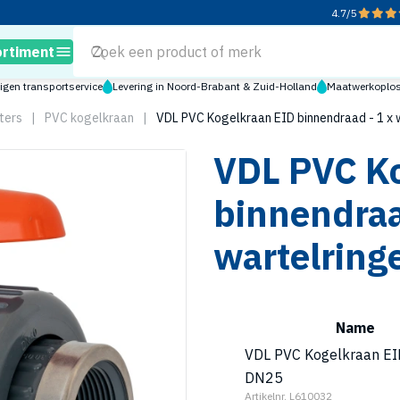
4.7
/
5
ortiment
igen transportservice
Levering in Noord-Brabant & Zuid-Holland
Maatwerkoploss
ters
|
PVC kogelkraan
|
VDL PVC Kogelkraan EID binnendraad - 1 x 
VDL PVC K
binnendraa
wartelring
Name
VDL PVC Kogelkraan EI
DN25
Artikelnr. L610032