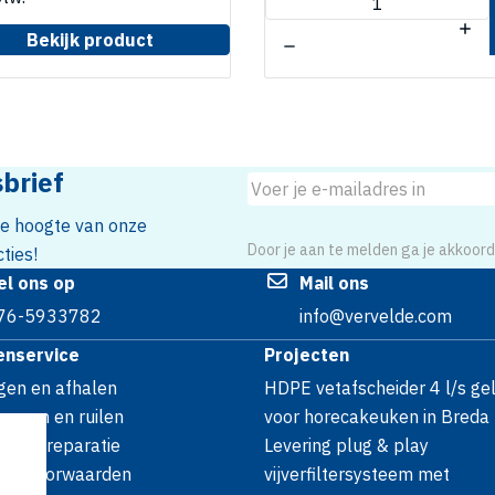
Bekijk product
sbrief
 de hoogte van onze
Door je aan te melden ga je akkoor
ties!
el ons op
Mail ons
76-5933782
info@vervelde.com
enservice
Projecten
gen en afhalen
HDPE vetafscheider 4 l/s ge
neren en ruilen
voor horecakeuken in Breda
ie en reparatie
Levering plug & play
opsvoorwaarden
vijverfiltersysteem met