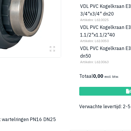
VDL PVC Kogelkraan EI
3/4"x3/4" dn20
Artikelnr. L610025
VDL PVC Kogelkraan EI
1.1/2"x1.1/2"40
Artikelnr. L610050
VDL PVC Kogelkraan EI
dn50
Artikelnr. L610063
Totaal
0,00
excl. btw.
Toev
Verwachte levertijd: 2-
 x wartelringen PN16 DN25