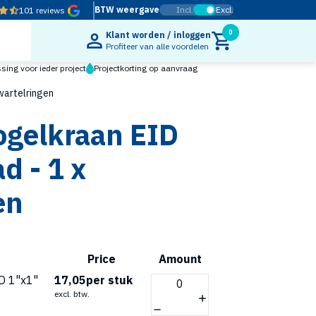
BTW weergave
Incl.
Excl.
101 reviews
0
Klant worden / inloggen
Profiteer van alle voordelen
ing voor ieder project
Projectkorting op aanvraag
wartelringen
ogelkraan EID
d - 1 x
en
Price
Amount
D 1"x1"
17,05
per stuk
excl. btw.