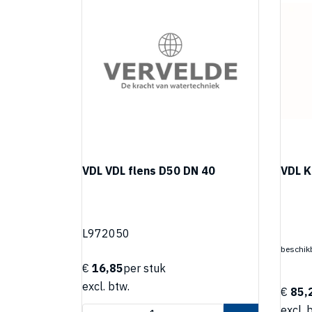
VDL VDL flens D50 DN 40
VDL K
L972050
beschikb
€
16,85
per stuk
excl. btw.
€
85,
excl. 