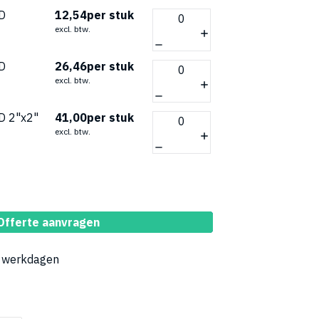
D
12,54
per stuk
excl. btw.
D
26,46
per stuk
excl. btw.
D 2"x2"
41,00
per stuk
excl. btw.
oegen aan winkelwagen
Offerte aanvragen
5 werkdagen