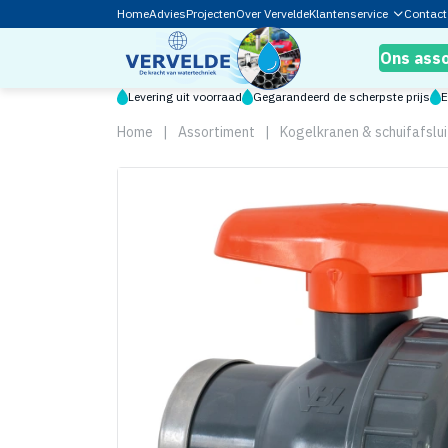
Home
Advies
Projecten
Over Vervelde
Klantenservice
Contact
Ons ass
Levering uit voorraad
Gegarandeerd de scherpste prijs
E
Home
|
Assortiment
|
Kogelkranen & schuifafslui