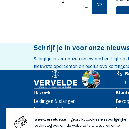
Schrijf je in voor onze nieuw
Schrijf je in voor onze nieuwsbrief en blijf op
nieuwste opdrachten en exclusieve kortingsac
B
0
Ik zoek
Klant
Leidingen & slangen
Bezor
Lijm & montage
Retour
Riolering
Garant
www.vervelde.com
gebruikt cookies en soortgelijke
Koppelingen & appendages
Verko
technologieën om de website te analyseren en te