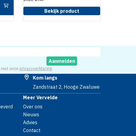
Bekijk product
Aanmelden
d met onze
privacyverklaring
.
Kom langs
Zandstraat 2, Hooge Zwaluwe
Meer Vervelde
leverd
Over ons
Nieuws
Advies
Contact