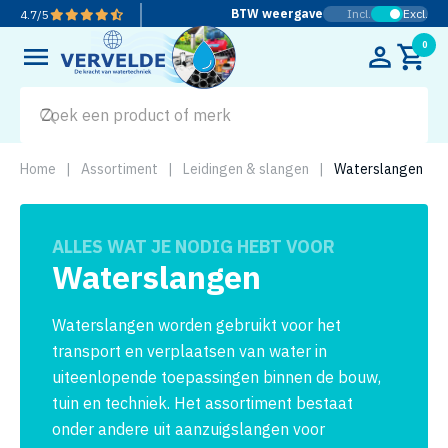
BTW weergave
Incl.
Excl.
4.7
/
5
0
Home
|
Assortiment
|
Leidingen & slangen
|
Waterslangen
ALLES WAT JE NODIG HEBT VOOR
Waterslangen
Waterslangen worden gebruikt voor het
transport en verplaatsen van water in
uiteenlopende toepassingen binnen de bouw,
tuin en techniek. Het assortiment bestaat
onder andere uit aanzuigslangen voor