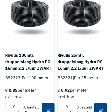
Rivulis 100mtr.
Rivulis 25mtr.
druppelslang Hydro PC
druppelslang Hydro PC
16mm 2.2 L/uur ZWART
16mm 2.2 L/uur ZWART
B52323
|
Per 100 meter
B52321
|
Per 25 meter
€
0,85
per meter
€
0,92
per meter
excl. btw.
excl. btw.
U besteld
U besteld