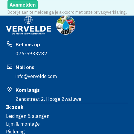
Aanmelden
Door je aan te melden ga je akkoord met onze
privacyverklaring
.
Bel ons op
076-5933782
Mail ons
info@vervelde.com
Kom langs
Zandstraat 2, Hooge Zwaluwe
Ik zoek
Leidingen & slangen
Lijm & montage
Riolering