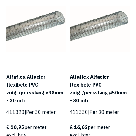
Alfaflex Alfacier
Alfaflex Alfacier
flexibele PVC
flexibele PVC
zuig-/persslang ø38mm
zuig-/persslang ø50mm
- 30 mtr
- 30 mtr
411320
|
Per 30 meter
411330
|
Per 30 meter
€
10,95
per meter
€
16,62
per meter
excl. btw.
excl. btw.