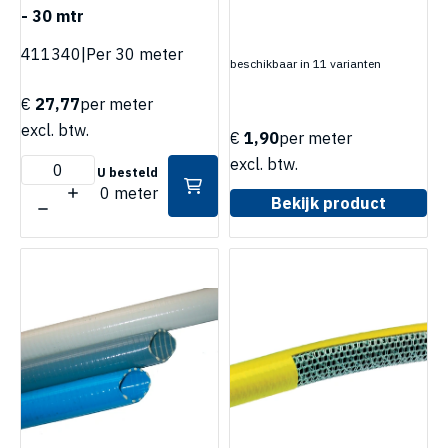
- 30 mtr
411340
|
Per 30 meter
beschikbaar in 11 varianten
€
27,77
per meter
excl. btw.
€
1,90
per meter
excl. btw.
U besteld
0 meter
Bekijk product