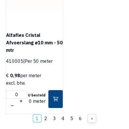
Alfaflex Cristal
Afvoerslang ø10 mm - 50
mtr
410005
|
Per 50 meter
€
0,98
per meter
excl. btw.
U besteld
0 meter
1
2
3
4
5
6
›