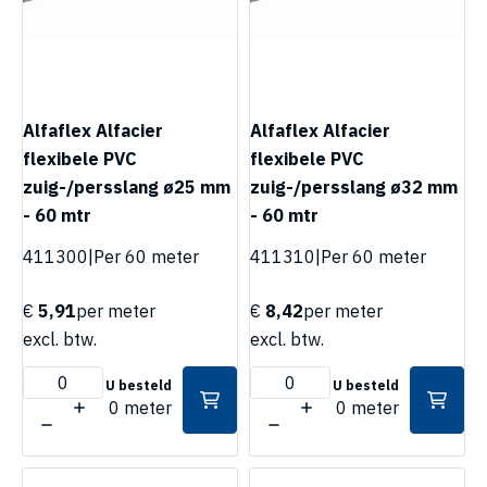
Alfaflex Alfacier
Alfaflex Alfacier
flexibele PVC
flexibele PVC
zuig-/persslang ø25 mm
zuig-/persslang ø32 mm
- 60 mtr
- 60 mtr
411300
|
Per 60 meter
411310
|
Per 60 meter
€
5,91
per meter
€
8,42
per meter
excl. btw.
excl. btw.
U besteld
U besteld
0 meter
0 meter