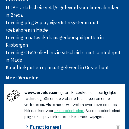
HDPE vetafscheider 4 l/s geleverd voor horecakeuken
in Breda
Levering plug & play vijverfiltersysteem met
toebehoren in Made
Levering maatwerk drainagedoorspuitputten in
Rijsbergen
Levering OBAS olie-benzineafscheider met controleput
in Made
Kabeltrekputten op maat geleverd in Oosterhout
Meer Vervelde
Over ons
www.vervelde.com
gebruikt cookies en soortgelijke
Nieuws
technologieën om de website te analyseren en te
Advies
verbeteren. Als je meer wilt weten over deze cookies,
Contact
klik dan hier voor
ons cookiebeleid
. Via de cookiebeleid
Openingstijden
pagina kun je voorkeuren elk moment wijzigen.
Ma t/m vr: 08:00 - 17:00
Functioneel