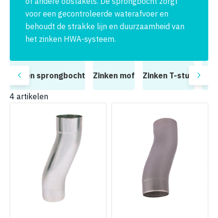
of andere obstakels. De sprongbocht zorgt
voor een gecontroleerde waterafvoer en
behoudt de strakke lijn en duurzaamheid van
het zinken HWA-systeem.
t
Zinken sprongbocht
Zinken mof
Zinken T-stuk
Zin
4
artikelen