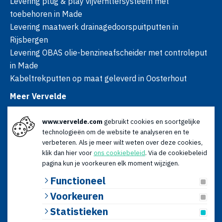
Levering plug & play vijverfiltersysteem met
toebehoren in Made
Levering maatwerk drainagedoorspuitputten in
Rijsbergen
Levering OBAS olie-benzineafscheider met controleput
in Made
Kabeltrekputten op maat geleverd in Oosterhout
Meer Vervelde
Over ons
www.vervelde.com
gebruikt cookies en soortgelijke
Nieuws
technologieën om de website te analyseren en te
Advies
verbeteren. Als je meer wilt weten over deze cookies,
Contact
klik dan hier voor
ons cookiebeleid
. Via de cookiebeleid
Openingstijden
pagina kun je voorkeuren elk moment wijzigen.
Ma t/m vr: 08:00 - 17:00
Functioneel
Za: 09:00 - 12:30
Voorkeuren
© 2026 Vervelde | KvK: 18120179 | BTW: NL009066196B01 |
Statistieken
Algemene voorwaarden
|
Privacyverklaring