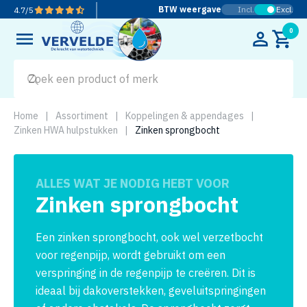
BTW weergave
Incl.
Excl.
4.7
/
5
0
Home
|
Assortiment
|
Koppelingen & appendages
|
Zinken HWA hulpstukken
|
Zinken sprongbocht
ALLES WAT JE NODIG HEBT VOOR
Zinken sprongbocht
Een zinken sprongbocht, ook wel verzetbocht
voor regenpijp, wordt gebruikt om een
verspringing in de regenpijp te creëren. Dit is
ideaal bij dakoverstekken, geveluitspringingen