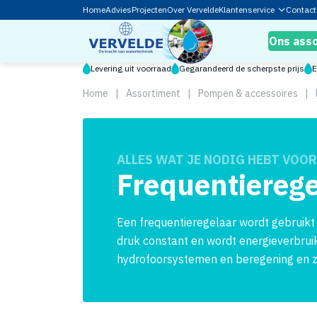
Home
Advies
Projecten
Over Vervelde
Klantenservice
Contact
Ons ass
Levering uit voorraad
Gegarandeerd de scherpste prijs
E
Home
|
Assortiment
|
Pompen & accessoires
|
ALLES WAT JE NODIG HEBT VOOR
Frequentierege
Een frequentieregelaar wordt gebruikt
druk constant en wordt energieverbruik
hydrofoorsystemen en beregening en zo