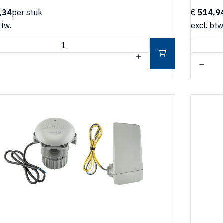
,34
per stuk
€
514,9
btw.
excl. btw