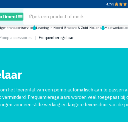
4.7
/
5
ortiment
igen transportservice
Levering in Noord-Brabant & Zuid-Holland
Maatwerkoploss
Pomp accessoires
|
Frequentieregelaar
laar
 om het toerental van een pomp automatisch aan te passen aa
 verminderd. Frequentieregelaars worden veel toegepast bij d
rgen voor een stille werking en langere levensduur van de 