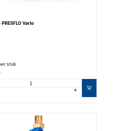
o PRESFLO Vario
per stuk
.