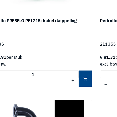
llo PRESFLO PF1215+kabel+koppeling
Pedroll
35
211355
,91
per stuk
€
81,31
btw.
excl. btw