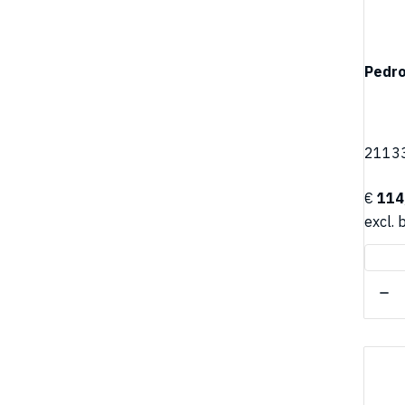
Pedro
2113
€
114
excl. 