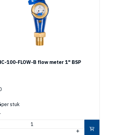
HC-100-FLOW-B flow meter 1" BSP
0
6
per stuk
.