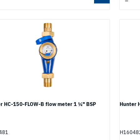
r HC-150-FLOW-B flow meter 1 ¼" BSP
Hunter 
481
H16048