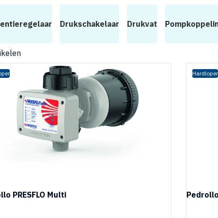
entieregelaar
Drukschakelaar
Drukvat
Pompkoppeli
ikelen
oper
Hardloper
llo PRESFLO Multi
Pedroll