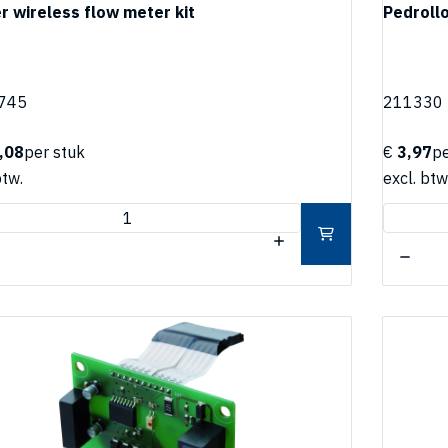
r wireless flow meter kit
Pedroll
745
211330
,08
per stuk
€
3,97
pe
btw.
excl. btw