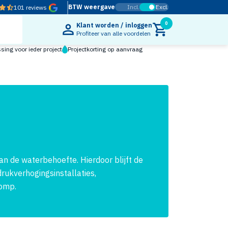
BTW weergave
Incl.
Excl.
101 reviews
0
Klant worden / inloggen
Profiteer van alle voordelen
ing voor ieder project
Projectkorting op aanvraag
n de waterbehoefte. Hierdoor blijft de
rukverhogingsinstallaties,
pomp.