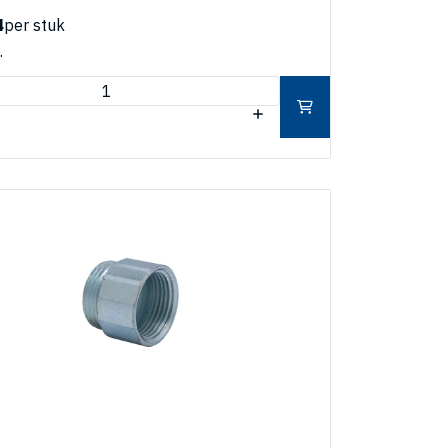
4
per stuk
.