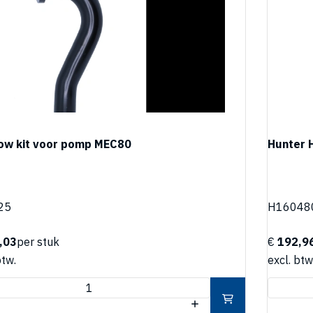
ow kit voor pomp MEC80
Hunter 
25
H16048
,03
per stuk
€
192,9
btw.
excl. btw