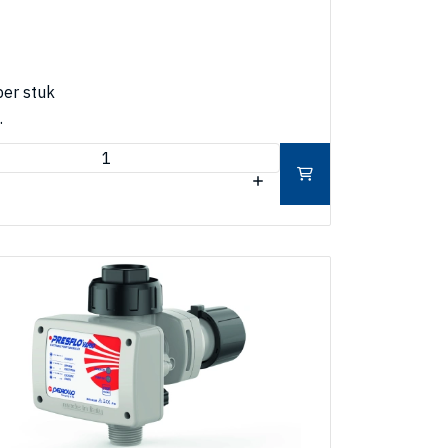
per stuk
.