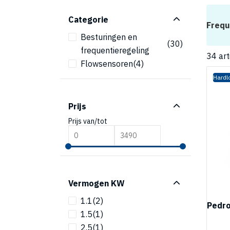
Categorie
Frequ
Besturingen en
(30)
frequentieregeling
34
art
Flowsensoren
(4)
Hardl
Prijs
Prijs van/tot
Vermogen KW
1.1
(2)
Pedro
1.5
(1)
2.5
(1)