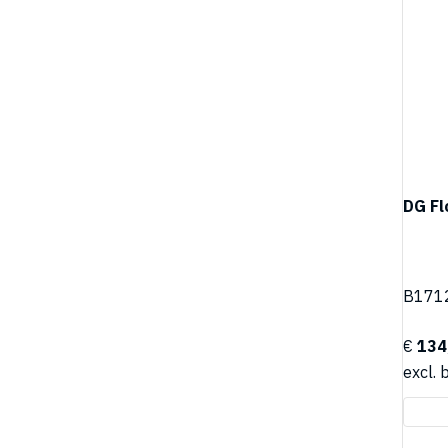
DG Fl
B171
€
134
excl. 