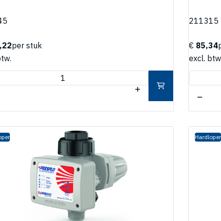
45
211315
,22
per stuk
€
85,34
btw.
excl. btw
oper
Hardloper