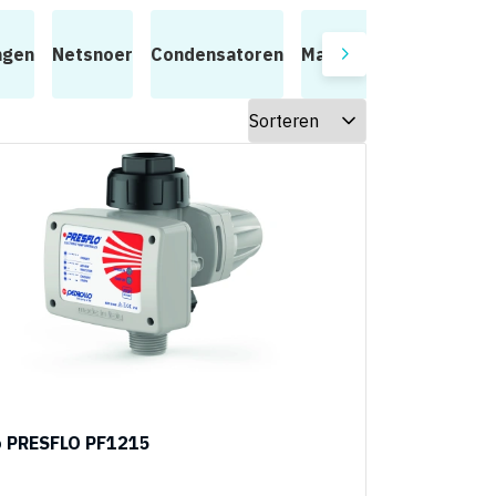
ngen
Netsnoer
Condensatoren
Manometers
Aanslui
o PRESFLO PF1215