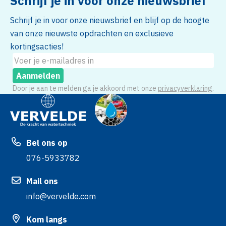
Schrijf je in voor onze nieuwsbrief
Schrijf je in voor onze nieuwsbrief en blijf op de hoogte
van onze nieuwste opdrachten en exclusieve
kortingsacties!
Aanmelden
Door je aan te melden ga je akkoord met onze
privacyverklaring
.
Bel ons op
076-5933782
Mail ons
info@vervelde.com
Kom langs