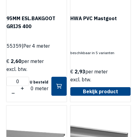
95MM ESL.BAKGOOT
HWA PVC Mastgoot
GRIJS 400
55359
|
Per 4 meter
beschikbaar in 5 varianten
€
2,60
per meter
excl. btw.
€
2,93
per meter
excl. btw.
U besteld
0 meter
Bekijk product