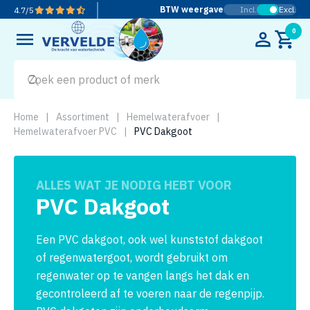
BTW weergave
Incl.
Excl.
4.7
/
5
0
Home
|
Assortiment
|
Hemelwaterafvoer
|
Hemelwaterafvoer PVC
|
PVC Dakgoot
ALLES WAT JE NODIG HEBT VOOR
PVC Dakgoot
Een PVC dakgoot, ook wel kunststof dakgoot
of regenwatergoot, wordt gebruikt om
regenwater op te vangen langs het dak en
gecontroleerd af te voeren naar de regenpijp.