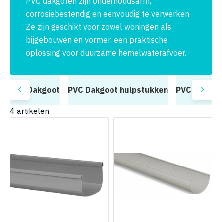
PVC dakgoten zijn onderhoudsarm,
corrosiebestendig en eenvoudig te verwerken.
Ze zijn geschikt voor zowel woningen als
bijgebouwen en vormen een praktische
oplossing voor duurzame hemelwaterafvoer.
n
PVC Dakgoot
PVC Dakgoot hulpstukken
PVC Bevest
4
artikelen