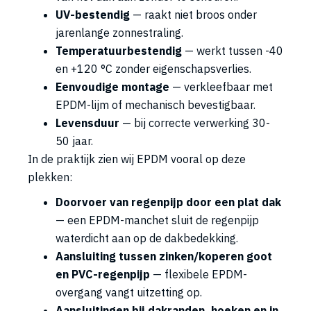
UV-bestendig
— raakt niet broos onder
jarenlange zonnestraling.
Temperatuurbestendig
— werkt tussen -40
en +120 °C zonder eigenschapsverlies.
Eenvoudige montage
— verkleefbaar met
EPDM-lijm of mechanisch bevestigbaar.
Levensduur
— bij correcte verwerking 30-
50 jaar.
In de praktijk zien wij EPDM vooral op deze
plekken:
Doorvoer van regenpijp door een plat dak
— een EPDM-manchet sluit de regenpijp
waterdicht aan op de dakbedekking.
Aansluiting tussen zinken/koperen goot
en PVC-regenpijp
— flexibele EPDM-
overgang vangt uitzetting op.
Aansluitingen bij dakranden, hoeken en in