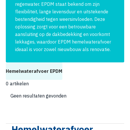
regenwater. EPDM staat bekend om zijn
flexibiliteit, lange levensduur en uitstekende
bestendigheid tegen weersinvloeden. Deze
oplossing zorgt voor een betrouwbare
aansluiting op de dakbedekking en voorkomt
lekkages, waardoor EPDM hemelwaterafvoer
ideaal is voor zowel nieuwbouw als renovatie.
Hemelwaterafvoer EPDM
0
artikelen
Geen resultaten gevonden
Hemelwaterafvoer