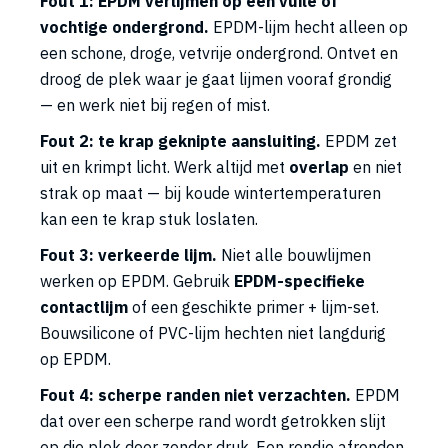
Fout 1: EPDM verlijmen op een vuile of
vochtige ondergrond.
EPDM-lijm hecht alleen op
een schone, droge, vetvrije ondergrond. Ontvet en
droog de plek waar je gaat lijmen vooraf grondig
— en werk niet bij regen of mist.
Fout 2: te krap geknipte aansluiting.
EPDM zet
uit en krimpt licht. Werk altijd met
overlap
en niet
strak op maat — bij koude wintertemperaturen
kan een te krap stuk loslaten.
Fout 3: verkeerde lijm.
Niet alle bouwlijmen
werken op EPDM. Gebruik
EPDM-specifieke
contactlijm
of een geschikte primer + lijm-set.
Bouwsilicone of PVC-lijm hechten niet langdurig
op EPDM.
Fout 4: scherpe randen niet verzachten.
EPDM
dat over een scherpe rand wordt getrokken slijt
op die plek door zonder druk. Een rondje afronden