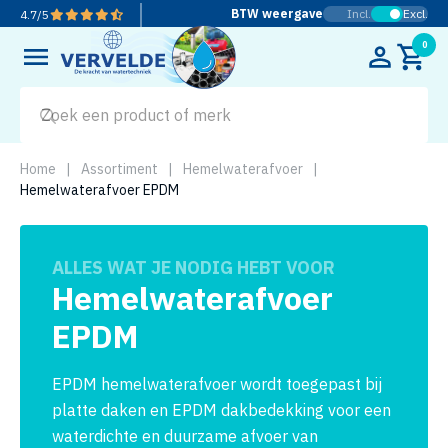
BTW weergave
Incl.
Excl.
4.7
/
5
0
Home
|
Assortiment
|
Hemelwaterafvoer
|
Hemelwaterafvoer EPDM
ALLES WAT JE NODIG HEBT VOOR
Hemelwaterafvoer
EPDM
EPDM hemelwaterafvoer wordt toegepast bij
platte daken en EPDM dakbedekking voor een
waterdichte en duurzame afvoer van