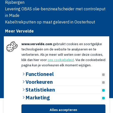
Rijsbergen
Levering OBAS olie-benzineafscheider met controleput
in Made
Kabeltrekputten op maat geleverd in Oosterhout
Meer Vervelde
Over ons
www.vervelde.com
gebruikt cookies en soortgelijke
Nieuws
technologieën om de website te analyseren en te
Advies
verbeteren. Als je meer wilt weten over deze cookies,
Contact
klik dan hier voor
ons cookiebeleid
. Via de cookiebeleid
Openingstijden
pagina kun je voorkeuren elk moment wijzigen.
Ma t/m vr: 08:00 - 17:00
Functioneel
Za: 09:00 - 12:30
Voorkeuren
© 2026 Vervelde | KvK: 18120179 | BTW: NL009066196B01 |
Statistieken
Algemene voorwaarden
|
Privacyverklaring
Website door
Lined
Marketing
Alles accepteren