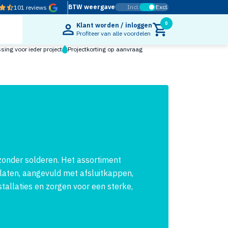
BTW weergave
Incl.
Excl.
101 reviews
0
Klant worden / inloggen
Profiteer van alle voordelen
ing voor ieder project
Projectkorting op aanvraag
zonder solderen. Het assortiment
laten, aangevuld met afsluitkappen,
tallaties en zorgen voor een sterke,