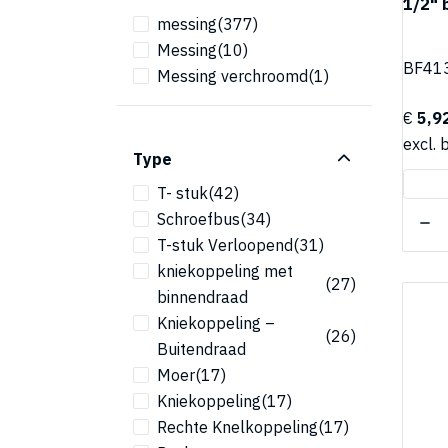
1/2" b
messing
(377)
Messing
(10)
BF41
Messing verchroomd
(1)
€
5,9
excl. 
Type
T- stuk
(42)
Schroefbus
(34)
T-stuk Verloopend
(31)
kniekoppeling met
(27)
binnendraad
Kniekoppeling –
(26)
Buitendraad
Moer
(17)
Kniekoppeling
(17)
Rechte Knelkoppeling
(17)