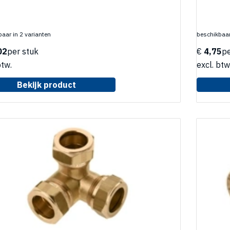
aar in 2 varianten
beschikbaar
02
per stuk
€
4,75
pe
btw.
excl. btw
Bekijk product