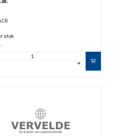
.dr.
6CR
r stuk
.