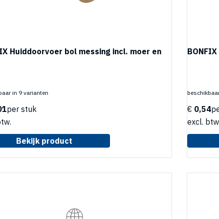
X Huiddoorvoer bol messing incl. moer en
BONFIX 
aar in 9 varianten
beschikbaar
01
per stuk
€
0,54
pe
btw.
excl. btw
Bekijk product