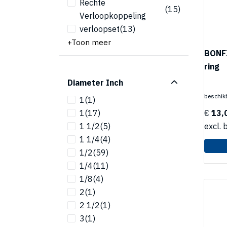
Rechte
(15)
Verloopkoppeling
verloopset
(13)
Toon meer
BONFI
ring
Diameter Inch
beschikb
1
(1)
1
(17)
€
13,
1 1/2
(5)
excl. 
1 1/4
(4)
1/2
(59)
1/4
(11)
1/8
(4)
2
(1)
2 1/2
(1)
3
(1)