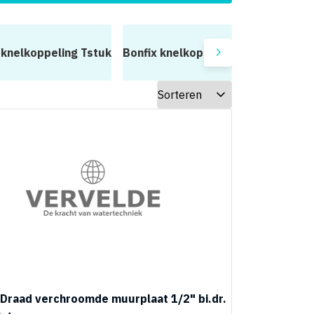
 knelkoppeling Tstuk
Bonfix knelkopping verloop
Bonfi
Draad verchroomde muurplaat 1/2" bi.dr.