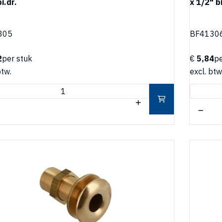
i.dr.
x 1/2" bi
305
BF4130
2
per stuk
€
5,84
pe
btw.
excl. btw