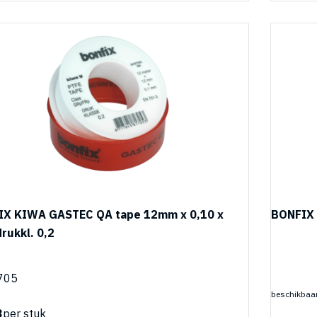
IX KIWA GASTEC QA tape 12mm x 0,10 x
BONFIX 
rukkl. 0,2
705
beschikbaar
3
per stuk