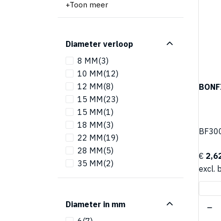
Toon meer
Diameter verloop
8 MM
(3)
10 MM
(12)
12 MM
(8)
BONFI
15 MM
(23)
15 MM
(1)
18 MM
(3)
BF30
22 MM
(19)
28 MM
(5)
€
2,6
35 MM
(2)
excl. 
Diameter in mm
6
(7)