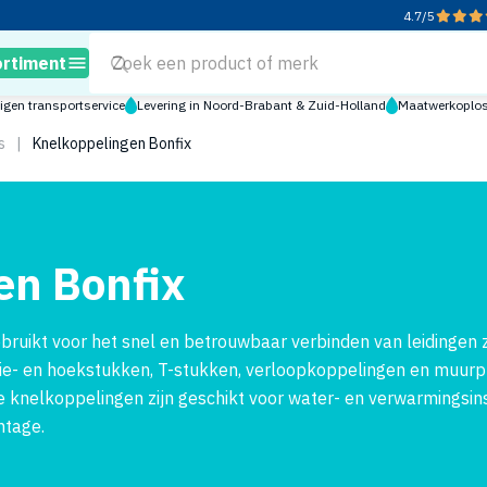
4.7
/
5
ortiment
igen transportservice
Levering in Noord-Brabant & Zuid-Holland
Maatwerkoploss
s
|
Knelkoppelingen Bonfix
en Bonfix
ruikt voor het snel en betrouwbaar verbinden van leidingen 
nie- en hoekstukken, T-stukken, verloopkoppelingen en muurp
 knelkoppelingen zijn geschikt voor water- en verwarmingsins
ntage.