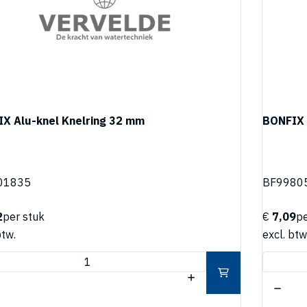
X Alu-knel Knelring 32 mm
BONFIX 
01835
BF9980
2
per stuk
€
7,09
pe
btw.
excl. btw