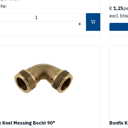
btw.
€
1,25
pe
excl. btw
x Knel Messing Bocht 90°
Bonfix K