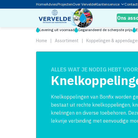
Home
Advies
Projecten
Over Vervelde
Klantenservice
Contact
Ons ass
Levering uit voorraad
Gegarandeerd de scherpste prijs
E
Home
|
Assortiment
|
Koppelingen & appendage
ALLES WAT JE NODIG HEBT VOOR
Knelkoppeling
Knelkoppelingen van Bonfix worden geb
bestaat uit rechte knelkoppelingen, k
knelringen en diverse toebehoren. Deze
lekvrije verbinding met eenvoudige mo