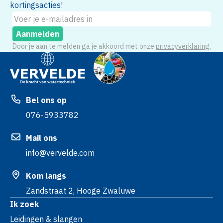
kortingsacties!
Aanmelden
Door je aan te melden ga je akkoord met onze
privacyverklaring
.
Bel ons op
076-5933782
Mail ons
info@vervelde.com
Kom langs
Zandstraat 2, Hooge Zwaluwe
Ik zoek
Leidingen & slangen