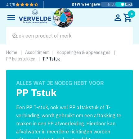
BTW weergave
Incl.
Excl.
4.7
/
5
0
Home
|
Assortiment
|
Koppelingen & appendages
|
PP hulpstukken
|
PP Tstuk
ALLES WAT JE NODIG HEBT VOOR
PP Tstuk
Een PP T-stuk, ook wel PP aftakstuk of T-
verbinding, wordt gebruikt om een aftakking te
maken in een PP afvoerleiding. Hierdoor kan
afvalwater in meerdere richtingen worden