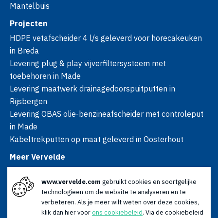
Mantelbuis
Projecten
HDPE vetafscheider 4 l/s geleverd voor horecakeuken
in Breda
Levering plug & play vijverfiltersysteem met
toebehoren in Made
Levering maatwerk drainagedoorspuitputten in
Rijsbergen
Levering OBAS olie-benzineafscheider met controleput
in Made
Kabeltrekputten op maat geleverd in Oosterhout
Meer Vervelde
Over ons
www.vervelde.com
gebruikt cookies en soortgelijke
Nieuws
technologieën om de website te analyseren en te
Advies
verbeteren. Als je meer wilt weten over deze cookies,
Contact
klik dan hier voor
ons cookiebeleid
. Via de cookiebeleid