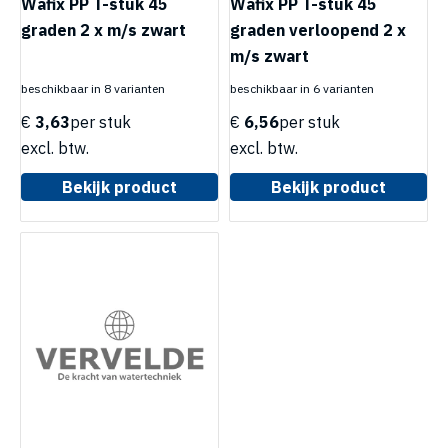
Wafix PP T-stuk 45
Wafix PP T-stuk 45
graden 2 x m/s zwart
graden verloopend 2 x
m/s zwart
beschikbaar in 8 varianten
beschikbaar in 6 varianten
€
3,63
per stuk
€
6,56
per stuk
excl. btw.
excl. btw.
Bekijk product
Bekijk product