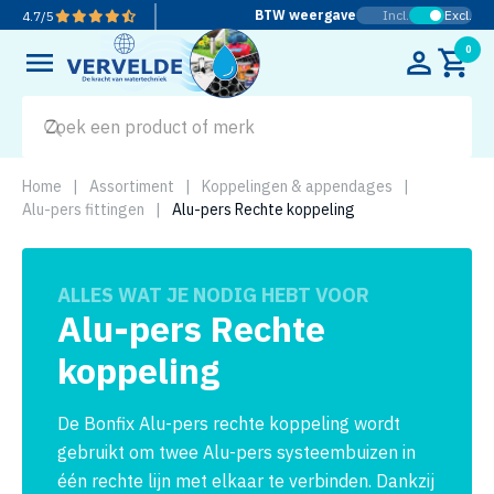
BTW weergave
Incl.
Excl.
4.7
/
5
0
Home
|
Assortiment
|
Koppelingen & appendages
|
Alu-pers fittingen
|
Alu-pers Rechte koppeling
ALLES WAT JE NODIG HEBT VOOR
Alu-pers Rechte
koppeling
De Bonfix Alu-pers rechte koppeling wordt
gebruikt om twee Alu-pers systeembuizen in
één rechte lijn met elkaar te verbinden. Dankzij