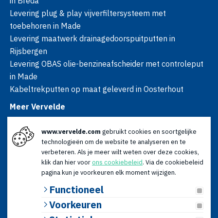
in Breda
Levering plug & play vijverfiltersysteem met
toebehoren in Made
Levering maatwerk drainagedoorspuitputten in
Rijsbergen
Levering OBAS olie-benzineafscheider met controleput
in Made
Kabeltrekputten op maat geleverd in Oosterhout
Meer Vervelde
Over ons
www.vervelde.com
gebruikt cookies en soortgelijke
Nieuws
technologieën om de website te analyseren en te
Advies
verbeteren. Als je meer wilt weten over deze cookies,
Contact
klik dan hier voor
ons cookiebeleid
. Via de cookiebeleid
Openingstijden
pagina kun je voorkeuren elk moment wijzigen.
Ma t/m vr: 08:00 - 17:00
Functioneel
Za: 09:00 - 12:30
Voorkeuren
© 2026 Vervelde | KvK: 18120179 | BTW: NL009066196B01 |