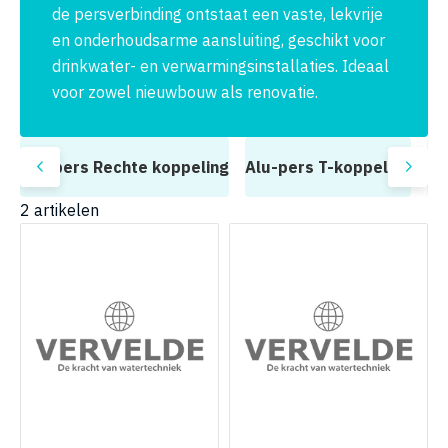
de persverbinding ontstaat een vaste, lekvrije
en onderhoudsarme aansluiting, geschikt voor
drinkwater- en verwarmingsinstallaties. Ideaal
voor zowel nieuwbouw als renovatie.
g
Alu-pers Rechte koppeling
Alu-pers T-koppeling
Al
2
artikelen