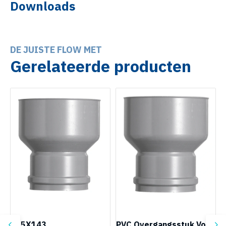
Downloads
DE JUISTE FLOW MET
Gerelateerde producten
125X143
PVC Overgangsstuk Voor
P