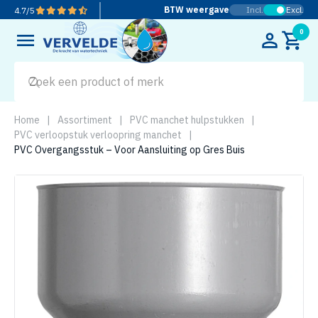
BTW weergave
Incl.
Excl.
4.7
/
5
0
Home
|
Assortiment
|
PVC manchet hulpstukken
|
PVC verloopstuk verloopring manchet
|
PVC Overgangsstuk – Voor Aansluiting op Gres Buis