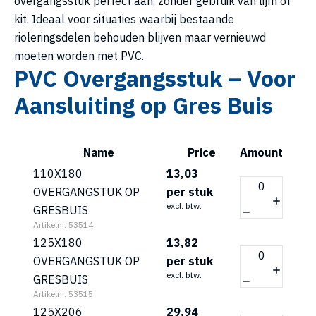
overgangsstuk perfect aan, zonder gebruik van lijm of
kit. Ideaal voor situaties waarbij bestaande
rioleringsdelen behouden blijven maar vernieuwd
moeten worden met PVC.
PVC Overgangsstuk – Voor
Aansluiting op Gres Buis
Name
Price
Amount
110X180
13,03
OVERGANGSTUK OP
per stuk
excl. btw.
GRESBUIS
Artikelnr. 53514
125X180
13,82
OVERGANGSTUK OP
per stuk
excl. btw.
GRESBUIS
Artikelnr. 53515
125X206
29,94