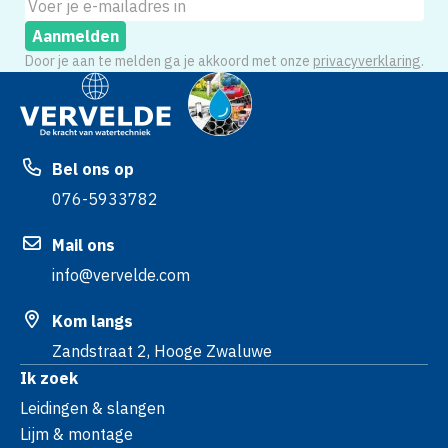
Aanmelden
Door je aan te melden ga je akkoord met onze
privacyverklaring
.
Bel ons op
076-5933782
Mail ons
info@vervelde.com
Kom langs
Zandstraat 2, Hooge Zwaluwe
Ik zoek
Leidingen & slangen
Lijm & montage