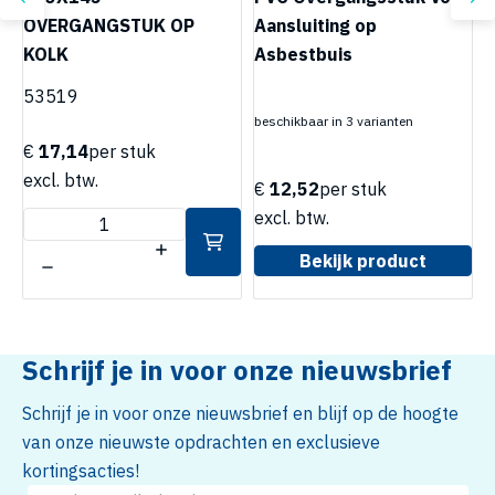
OVERGANGSTUK OP
Aansluiting op
V
KOLK
Asbestbuis
G
53519
beschikbaar in 3 varianten
b
€
17,14
per stuk
excl. btw.
€
12,52
per stuk
excl. btw.
e
Bekijk product
Schrijf je in voor onze nieuwsbrief
Schrijf je in voor onze nieuwsbrief en blijf op de hoogte
van onze nieuwste opdrachten en exclusieve
kortingsacties!