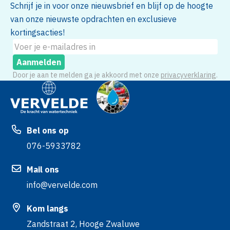
Schrijf je in voor onze nieuwsbrief en blijf op de hoogte
van onze nieuwste opdrachten en exclusieve
kortingsacties!
Aanmelden
Door je aan te melden ga je akkoord met onze
privacyverklaring
.
Bel ons op
076-5933782
Mail ons
info@vervelde.com
Kom langs
Zandstraat 2, Hooge Zwaluwe