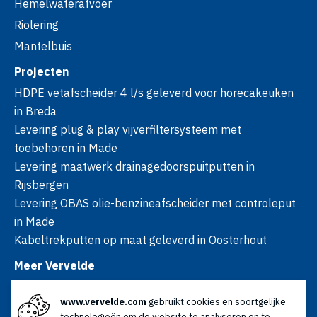
Hemelwaterafvoer
Riolering
Mantelbuis
Projecten
HDPE vetafscheider 4 l/s geleverd voor horecakeuken
in Breda
Levering plug & play vijverfiltersysteem met
toebehoren in Made
Levering maatwerk drainagedoorspuitputten in
Rijsbergen
Levering OBAS olie-benzineafscheider met controleput
in Made
Kabeltrekputten op maat geleverd in Oosterhout
Meer Vervelde
Over ons
www.vervelde.com
gebruikt cookies en soortgelijke
Nieuws
technologieën om de website te analyseren en te