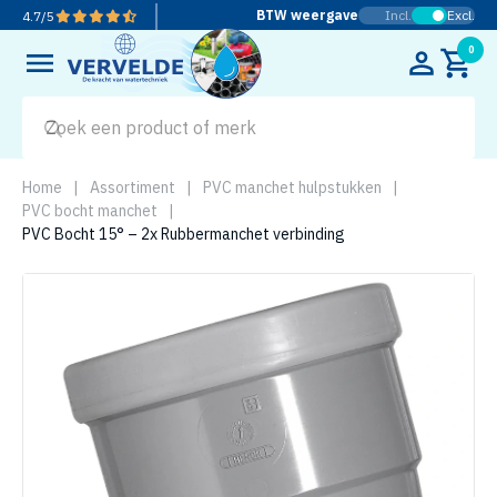
BTW weergave
Incl.
Excl.
4.7
/
5
0
Home
|
Assortiment
|
PVC manchet hulpstukken
|
PVC bocht manchet
|
PVC Bocht 15° – 2x Rubbermanchet verbinding