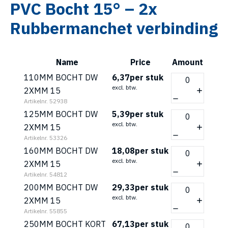
PVC Bocht 15° – 2x
Rubbermanchet verbinding
Name
Price
Amount
110MM BOCHT DW
6,37
per stuk
excl. btw.
2XMM 15
Artikelnr. 52938
125MM BOCHT DW
5,39
per stuk
excl. btw.
2XMM 15
Artikelnr. 53326
160MM BOCHT DW
18,08
per stuk
excl. btw.
2XMM 15
Artikelnr. 54812
200MM BOCHT DW
29,33
per stuk
excl. btw.
2XMM 15
Artikelnr. 55855
250MM BOCHT KORT
67,13
per stuk