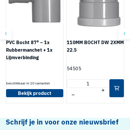
PVC Bocht 87° – 1x
110MM BOCHT DW 2XMM
P
Rubbermanchet + 1x
22.5
R
Lijmverbinding
L
54505
beschikbaar in 10 varianten
b
Bekijk product
Schrijf je in voor onze nieuwsbrief