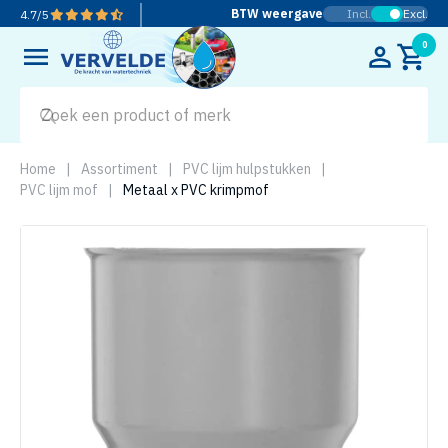
BTW weergave
Incl.
Excl.
4.7
/
5
0
Home
|
Assortiment
|
PVC lijm hulpstukken
|
PVC lijm mof
|
Metaal x PVC krimpmof