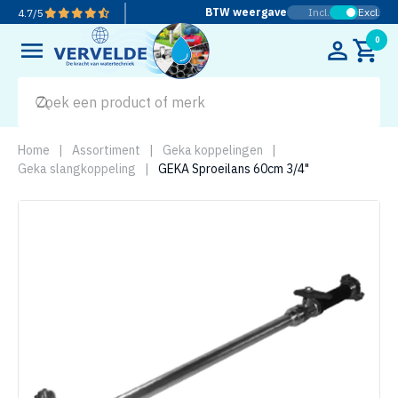
BTW weergave
Incl.
Excl.
4.7
/
5
0
Home
|
Assortiment
|
Geka koppelingen
|
Geka slangkoppeling
|
GEKA Sproeilans 60cm 3/4"