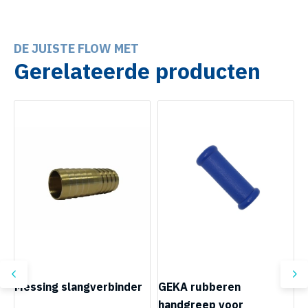
DE JUISTE FLOW MET
Gerelateerde producten
Messing slangverbinder
GEKA rubberen
handgreep voor
r