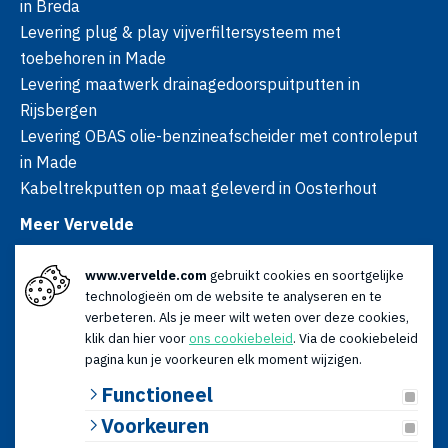
in Breda
Levering plug & play vijverfiltersysteem met
toebehoren in Made
Levering maatwerk drainagedoorspuitputten in
Rijsbergen
Levering OBAS olie-benzineafscheider met controleput
in Made
Kabeltrekputten op maat geleverd in Oosterhout
Meer Vervelde
Over ons
www.vervelde.com
gebruikt cookies en soortgelijke
Nieuws
technologieën om de website te analyseren en te
Advies
verbeteren. Als je meer wilt weten over deze cookies,
Contact
klik dan hier voor
ons cookiebeleid
. Via de cookiebeleid
Openingstijden
pagina kun je voorkeuren elk moment wijzigen.
Ma t/m vr: 08:00 - 17:00
Functioneel
Za: 09:00 - 12:30
Voorkeuren
© 2026 Vervelde | KvK: 18120179 | BTW: NL009066196B01 |