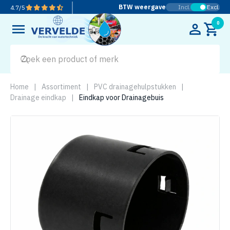
BTW weergave
Incl.
Excl.
4.7
/
5
0
Home
|
Assortiment
|
PVC drainagehulpstukken
|
Drainage eindkap
|
Eindkap voor Drainagebuis