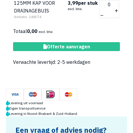
125MM KAP VOOR
3,99
per stuk
excl. btw.
DRAINAGEBUIS
Artikelnr. 248574
Totaal
0,00
excl. btw.
Toevoegen aan winkelwagen
Offerte aanvragen
Verwachte levertijd: 2-5 werkdagen
Levering uit voorraad
Eigen transportservice
Levering in Noord-Brabant & Zuid-Holland
Een vraag of advies nodig?