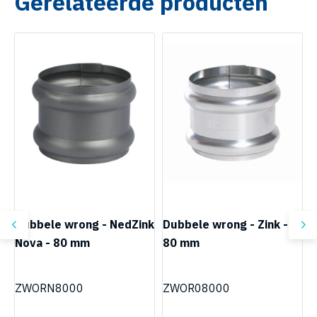
Gerelateerde producten
Dubbele wrong - NedZink
Dubbele wrong - Zink -
D
m
Nova - 80 mm
80 mm
N
ZWORN8000
ZWOR08000