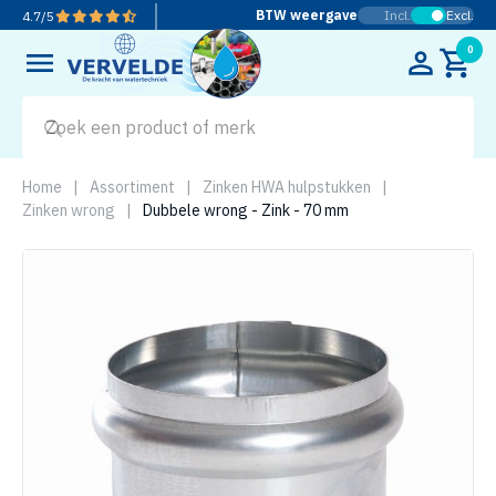
BTW weergave
Incl.
Excl.
4.7
/
5
0
Home
|
Assortiment
|
Zinken HWA hulpstukken
|
Zinken wrong
|
Dubbele wrong - Zink - 70 mm