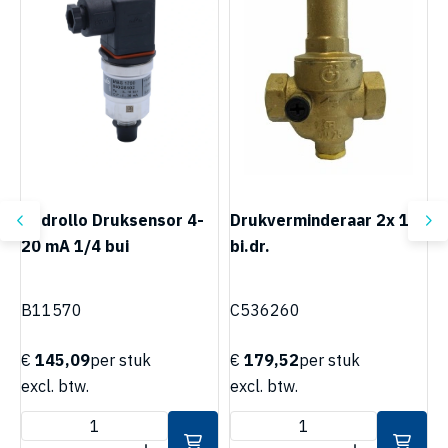
Pedrollo Druksensor 4-
Drukverminderaar 2x 1"
20 mA 1/4 bui
bi.dr.
D
B11570
C536260
€
145,09
per stuk
€
179,52
per stuk
excl. btw.
excl. btw.
e