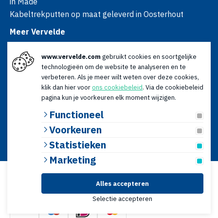
in Made
Kabeltrekputten op maat geleverd in Oosterhout
Meer Vervelde
Over ons
www.vervelde.com
gebruikt cookies en soortgelijke
Nieuws
technologieën om de website te analyseren en te
Advies
verbeteren. Als je meer wilt weten over deze cookies,
Contact
klik dan hier voor
ons cookiebeleid
. Via de cookiebeleid
Openingstijden
pagina kun je voorkeuren elk moment wijzigen.
Ma t/m vr: 08:00 - 17:00
Functioneel
Za: 09:00 - 12:30
Voorkeuren
© 2026 Vervelde | KvK: 18120179 | BTW: NL009066196B01 |
Statistieken
Algemene voorwaarden
|
Privacyverklaring
Website door
Lined
Marketing
Alles accepteren
Veilig online betalen
Selectie accepteren