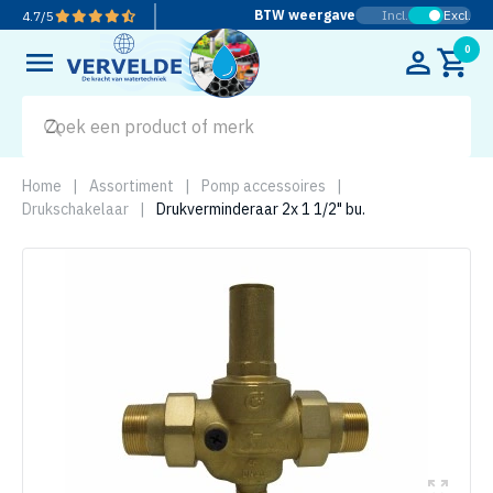
BTW weergave
Incl.
Excl.
4.7
/
5
0
Home
|
Assortiment
|
Pomp accessoires
|
Drukschakelaar
|
Drukverminderaar 2x 1 1/2" bu.