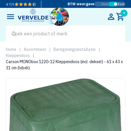
BTW weergave
Incl.
Excl.
4.7
/
5
0
Home
|
Assortiment
|
Beregeningsinstallatie
|
Kleppendoos
|
Carson MONObox 1220-12 Kleppendoos (incl. deksel) - 61 x 43 x
31 cm (lxbxh)