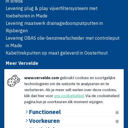
in Breda
Levering plug & play vijverfiltersysteem met
toebehoren in Made
Levering maatwerk drainagedoorspuitputten in
Rijsbergen
Levering OBAS olie-benzineafscheider met controleput
in Made
Kabeltrekputten op maat geleverd in Oosterhout
Meer Vervelde
Over ons
www.vervelde.com
gebruikt cookies en soortgelijke
Nieuws
technologieën om de website te analyseren en te
Advies
verbeteren. Als je meer wilt weten over deze cookies,
Contact
klik dan hier voor
ons cookiebeleid
. Via de cookiebeleid
Openingstijden
pagina kun je voorkeuren elk moment wijzigen.
Ma t/m vr: 08:00 - 17:00
Functioneel
Za: 09:00 - 12:30
Voorkeuren
© 2026 Vervelde | KvK: 18120179 | BTW: NL009066196B01 |