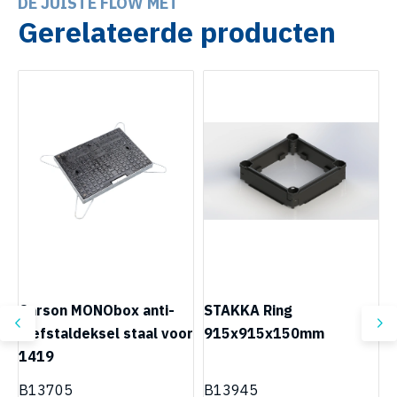
DE JUISTE FLOW MET
Gerelateerde producten
Carson MONObox anti-
STAKKA Ring
diefstaldeksel staal voor
915x915x150mm
H
m
1419
B13705
B13945