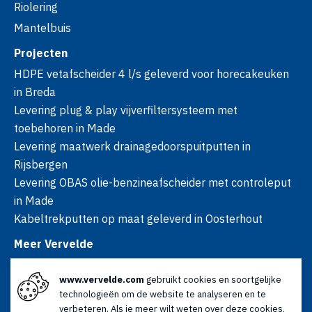
Riolering
Mantelbuis
Projecten
HDPE vetafscheider 4 l/s geleverd voor horecakeuken
in Breda
Levering plug & play vijverfiltersysteem met
toebehoren in Made
Levering maatwerk drainagedoorspuitputten in
Rijsbergen
Levering OBAS olie-benzineafscheider met controleput
in Made
Kabeltrekputten op maat geleverd in Oosterhout
Meer Vervelde
Over ons
www.vervelde.com
gebruikt cookies en soortgelijke
Nieuws
technologieën om de website te analyseren en te
Advies
verbeteren. Als je meer wilt weten over deze cookies,