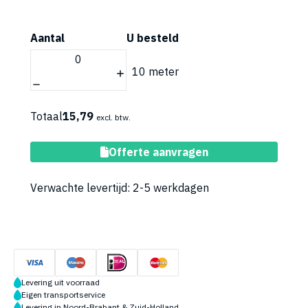
Aantal
U besteld
10 meter
Totaal
15,79
excl. btw.
Toevoegen aan winkelwagen
Offerte aanvragen
Verwachte levertijd: 2-5 werkdagen
Levering uit voorraad
Eigen transportservice
Levering in Noord-Brabant & Zuid-Holland