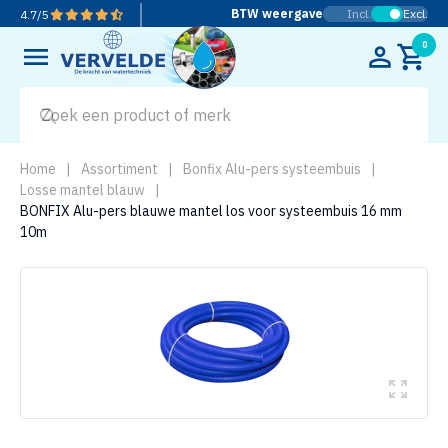
BTW weergave
Incl.
Excl.
4.7
/
5
0
Home
|
Assortiment
|
Bonfix Alu-pers systeembuis
|
Losse mantel blauw
|
BONFIX Alu-pers blauwe mantel los voor systeembuis 16 mm
10m