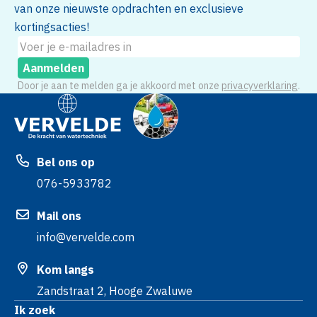
van onze nieuwste opdrachten en exclusieve
kortingsacties!
Aanmelden
Door je aan te melden ga je akkoord met onze
privacyverklaring
.
Bel ons op
076-5933782
Mail ons
info@vervelde.com
Kom langs
Zandstraat 2, Hooge Zwaluwe
Ik zoek